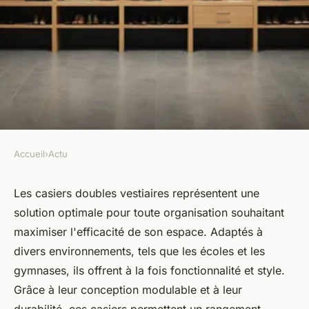
Accueil
›
Actu
ACTU
Casiers doubles vestiaires : le
Les casiers doubles vestiaires représentent une
solution optimale pour toute organisation souhaitant
choix idéal pour l'organisation
maximiser l'efficacité de son espace. Adaptés à
divers environnements, tels que les écoles et les
Maxence
•
22 juillet 2025
•
4 min de lecture
gymnases, ils offrent à la fois fonctionnalité et style.
Grâce à leur conception modulable et à leur