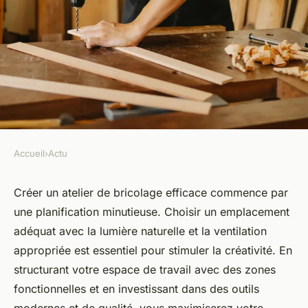
Accueil
›
Actu
ACTU
Créez un atelier de bricolage
Créer un atelier de bricolage efficace commence par
une planification minutieuse. Choisir un emplacement
efficace : étapes et solutions
adéquat avec la lumière naturelle et la ventilation
modernes
appropriée est essentiel pour stimuler la créativité. En
structurant votre espace de travail avec des zones
Maxence
•
30 décembre 2024
•
3 min de lecture
fonctionnelles et en investissant dans des outils