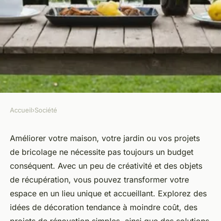
Accueil
›
Société
SOCIÉTÉ
Idées créatives pour améliorer
Améliorer votre maison, votre jardin ou vos projets
de bricolage ne nécessite pas toujours un budget
votre maison, jardin et
conséquent. Avec un peu de créativité et des objets
bricolage
de récupération, vous pouvez transformer votre
espace en un lieu unique et accueillant. Explorez des
Maxence
•
10 février 2025
•
6 min de lecture
idées de décoration tendance à moindre coût, des