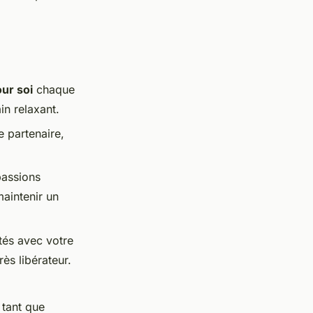
ur soi
chaque
in relaxant.
e partenaire,
passions
maintenir un
ltés avec votre
ès libérateur.
 tant que