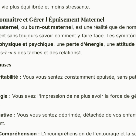
 vie plus équilibrée et moins stressante.
naître et Gérer l'Épuisement Maternel
aternel
, ou
burn-out maternel
, est une réalité que de no
nt sans toujours savoir comment y faire face. Les symptôm
 physique et psychique
, une
perte d'énergie
, une
attitude
s-à-vis des tâches et des relations1.
auses
itabilité
: Vous vous sentez constamment épuisée, sans pat
rgie
: Vous avez l'impression de ne plus avoir la force de gé
.
gative
: Vous vous sentez déprimée, détachée de vos enfant
nt.
Compréhension
: L'incompréhension de l'entourage et la s