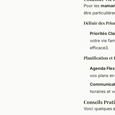
Pour les
maman
être particulière
Définir des Prior
Priorités Cla
votre vie fa
efficace3.
Planification et 
Agenda Flex
vos plans en
Communicat
horaires et v
Conseils Prat
Voici quelques