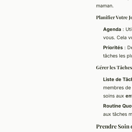
maman.
Planifier Votre 
Agenda
: Ut
vous. Cela vo
Priorités
: Dé
tâches les pl
Gérer les Tâche
Liste de Tâ
membres de l
soins aux
en
Routine Quo
aux tâches m
Prendre Soin 