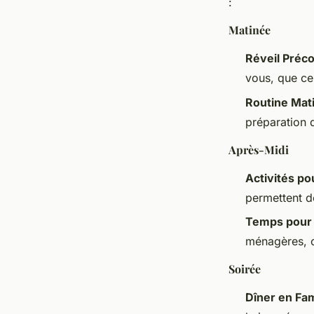
:
Matinée
Réveil Préc
vous, que ce
Routine Mat
préparation 
Après-Midi
Activités po
permettent d
Temps pour
ménagères, c
Soirée
Dîner en Fam