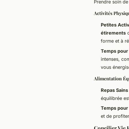
Prendre soin de 
Activités Physiq
Petites Acti
étirements
o
forme et à ré
Temps pour 
intenses, co
vous énergis
Alimentation Éq
Repas Sains
équilibrée es
Temps pour
et de profite
Concilier Vie 