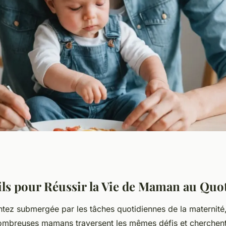
ussir la vie de
ls pour Réussir la Vie de Maman au Quo
ntez submergée par les tâches quotidiennes de la maternité
n
ombreuses mamans traversent les mêmes défis et cherchent