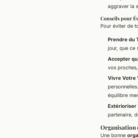
aggraver la s
Conseils pour Év
Pour éviter de t
Prendre du 
jour, que ce 
Accepter qu
vos proches
Vivre Votre
personnelles
équilibre men
Extérioriser
partenaire, d
Organisation e
Une bonne
orga