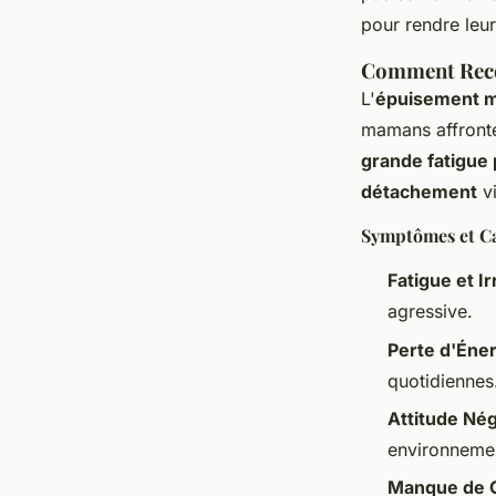
pour rendre leur
Maxence
•
19 février 2025
•
5 min de lecture
Comment Recon
L'
épuisement m
mamans affronte
grande fatigue
détachement
vi
Symptômes et C
Fatigue et Irr
agressive.
Perte d'Éne
quotidiennes
Attitude Né
environneme
Manque de 