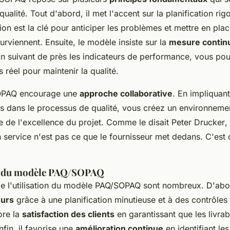
 qualité. Tout d'abord, il met l'accent sur la planification ri
ion est la clé pour anticiper les problèmes et mettre en pla
surviennent. Ensuite, le modèle insiste sur la
mesure continu
En suivant de près les indicateurs de performance, vous po
 réel pour maintenir la qualité.
SOPAQ encourage une
approche collaborative
. En impliquant
es dans le processus de qualité, vous créez un environneme
e de l'excellence du projet. Comme le disait
Peter Drucker
,
 service n'est pas ce que le fournisseur met dedans. C'est c
s du modèle PAQ/SOPAQ
e l'utilisation du modèle PAQ/SOPAQ sont nombreux. D'abor
eurs
grâce à une planification minutieuse et à des contrôles 
ore la
satisfaction des clients
en garantissant que les livra
nfin, il favorise une
amélioration continue
en identifiant les