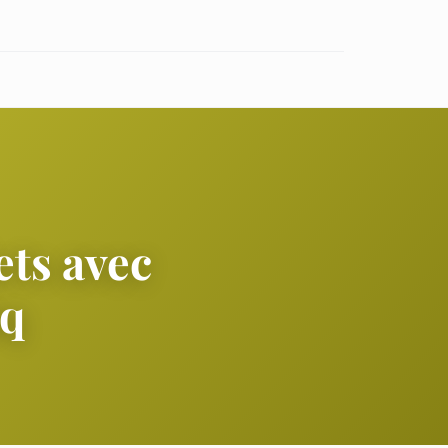
ets avec
aq