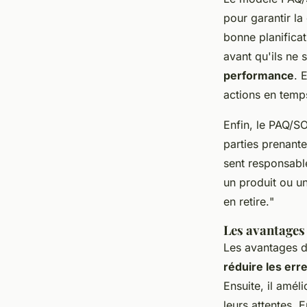
pour garantir la
bonne planificat
avant qu'ils ne 
performance
. 
actions en temps
Enfin, le PAQ/
parties prenant
sent responsabl
un produit ou un
en retire.
"
Les avantage
Les avantages d
réduire les err
Ensuite, il améli
leurs attentes. E