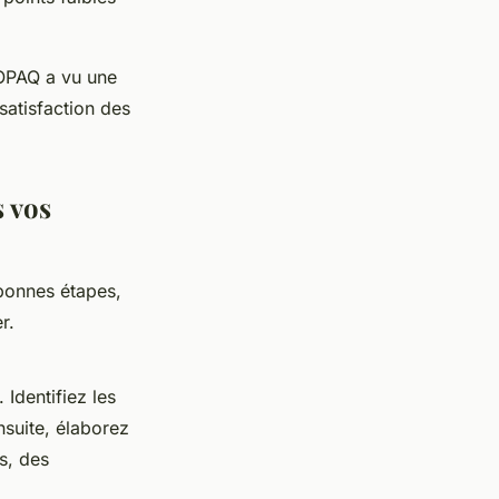
SOPAQ a vu une
atisfaction des
 vos
bonnes étapes,
r.
 Identifiez les
nsuite, élaborez
rs, des