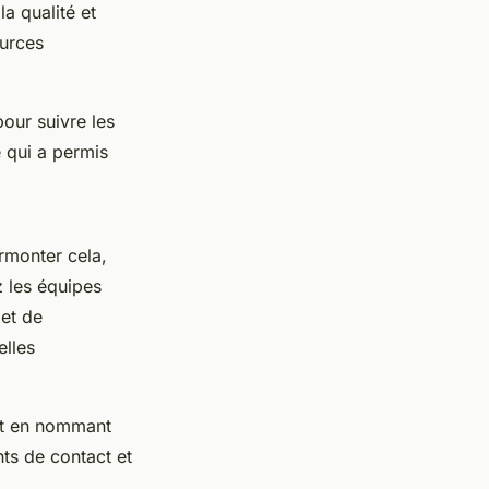
la qualité et
ources
pour suivre les
e qui a permis
rmonter cela,
 les équipes
et de
elles
ent en nommant
ts de contact et