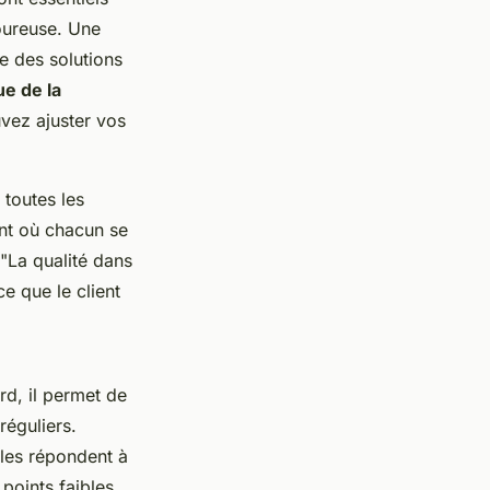
goureuse. Une
ce des solutions
e de la
uvez ajuster vos
 toutes les
nt où chacun se
 "
La qualité dans
e que le client
d, il permet de
réguliers.
bles répondent à
 points faibles