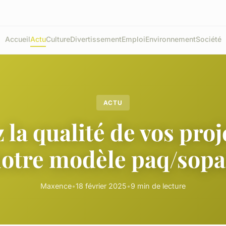
Accueil
Actu
Culture
Divertissement
Emploi
Environnement
Société
ACTU
 la qualité de vos proj
otre modèle paq/sop
Maxence
•
18 février 2025
•
9 min de lecture