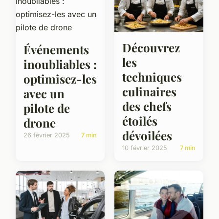
Découvrez
Événements
les
inoubliables :
techniques
optimisez-les
culinaires
avec un
des chefs
pilote de
étoilés
drone
dévoilées
26 février 2025
7 min
10 février 2025
7 min