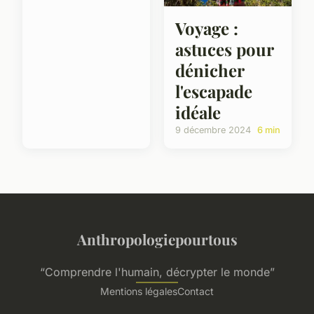
Voyage :
astuces pour
dénicher
l'escapade
idéale
9 décembre 2024
6 min
Anthropologiepourtous
“Comprendre l'humain, décrypter le monde”
Mentions légales
Contact