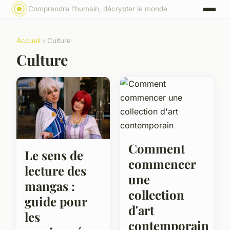
Comprendre l'humain, décrypter le monde
Accueil
› Culture
Culture
Comment
Le sens de
commencer
lecture des
une
mangas :
collection
guide pour
d'art
les
contemporain