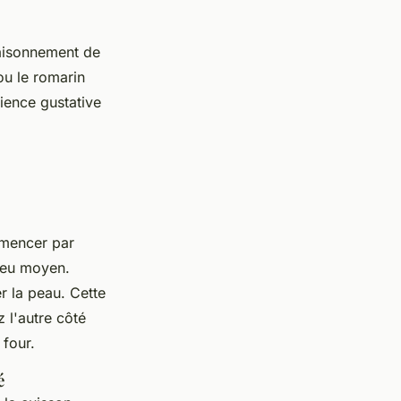
aisonnement de
ou le romarin
ience gustative
mmencer par
 feu moyen.
r la peau. Cette
z l'autre côté
 four.
é