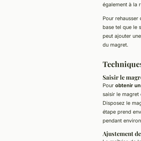
également à la 
Pour rehausser 
base tel que le 
peut ajouter un
du magret.
Techniques
Saisir le magr
Pour
obtenir u
saisir le magre
Disposez le magr
étape prend env
pendant enviro
Ajustement des