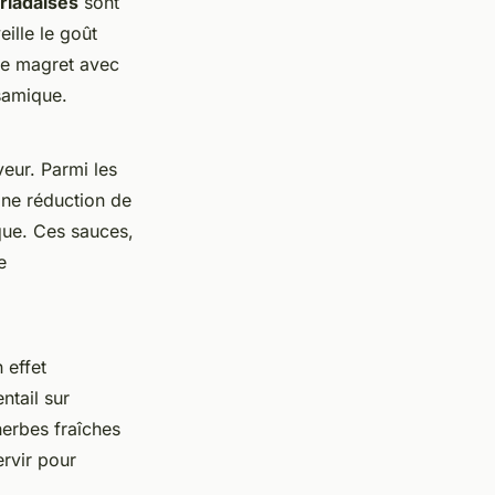
rladaises
sont
ille le goût
 le magret avec
samique.
eur. Parmi les
Une réduction de
que. Ces sauces,
e
 effet
ntail sur
erbes fraîches
ervir pour