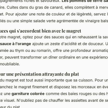
pagnements riches et savoureux.
Les pommes de terre Sa
re. Cuites dans du gras de canard, elles complètent à merve
t. Pour ajouter une note de couleur et de légèreté, servez
llés ou une simple salade verte agrémentée de vinaigre bal
uces qui s'accordent bien avec le magret
otre magret, optez pour des sauces qui en rehaussent la sav
sauce à l'orange
ajoute un zeste d'acidité et de douceur. 
fumée au thym ou au romarin, offre une profondeur aromati
er, peuvent transformer un dîner ordinaire en une expérienc
noubliable.
ur une présentation attrayante du plat
du magret est tout aussi importante que sa cuisson. Pour un
tranchez le magret finement et disposez les morceaux en éve
tez une
garniture colorée
comme des baies rouges ou des h
e visuel. N'oubliez pas de chauffer les assiettes avant de s
leur du plat.