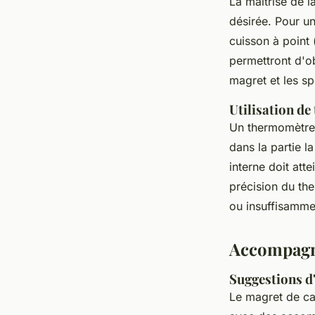
La maîtrise de l
désirée. Pour u
cuisson à point
permettront d'o
magret et les sp
Utilisation d
Un thermomètre à
dans la partie l
interne doit att
précision du th
ou insuffisamme
Accompagn
Suggestions 
Le magret de ca