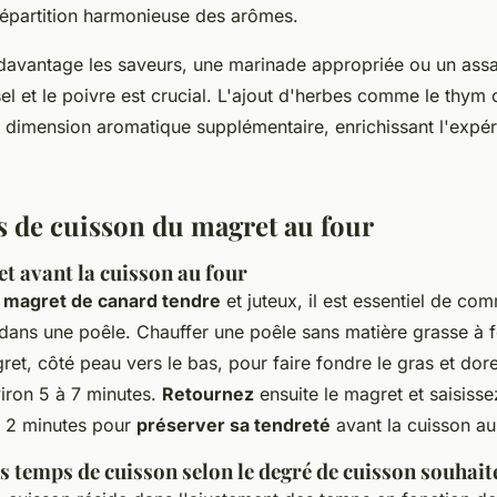
répartition harmonieuse des arômes.
davantage les saveurs, une marinade appropriée ou un ass
sel et le poivre est crucial. L'ajout d'herbes comme le thym 
e dimension aromatique supplémentaire, enrichissant l'expér
 de cuisson du magret au four
et avant la cuisson au four
n magret de canard tendre
et juteux, il est essentiel de co
t dans une poêle. Chauffer une poêle sans matière grasse à
et, côté peau vers le bas, pour faire fondre le gras et dore
iron 5 à 7 minutes.
Retournez
ensuite le magret et saisisse
n 2 minutes pour
préserver sa tendreté
avant la cuisson au
 temps de cuisson selon le degré de cuisson souhait