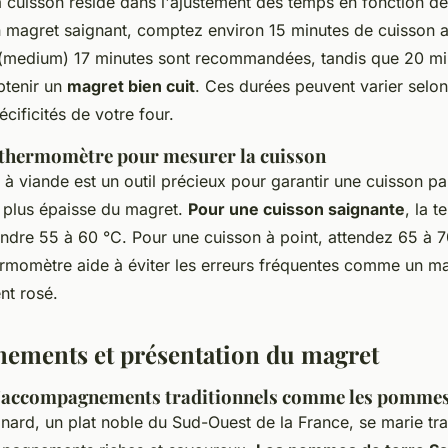
a cuisson réside dans l'ajustement des temps en fonction de
n magret saignant, comptez environ 15 minutes de cuisson a
 (medium) 17 minutes sont recommandées, tandis que 20 mi
btenir un
magret bien cuit
. Ces durées peuvent varier selon
écificités de votre four.
e thermomètre pour mesurer la cuisson
 viande est un outil précieux pour garantir une cuisson par
a plus épaisse du magret.
Pour une cuisson saignante
, la 
eindre 55 à 60 °C. Pour une cuisson à point, attendez 65 à 7
ermomètre aide à éviter les erreurs fréquentes comme un ma
nt rosé.
ements et présentation du magret
d'accompagnements traditionnels comme les pommes
nard, un plat noble du Sud-Ouest de la France, se marie tra