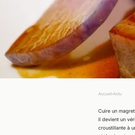
Accueil
›
Actu
ACTU
Comment cuire parf
Cuire un magret
il devient un vé
magret de canard au
croustillante à