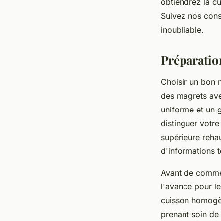
obtiendrez la cu
Suivez nos conse
Maxence
•
30 décembre 2024
•
4 min de lecture
inoubliable.
Préparatio
Choisir un bon 
des magrets ave
uniforme et un g
distinguer votre
supérieure rehau
d'informations 
Avant de commen
l'avance pour l
cuisson homogèn
prenant soin de 