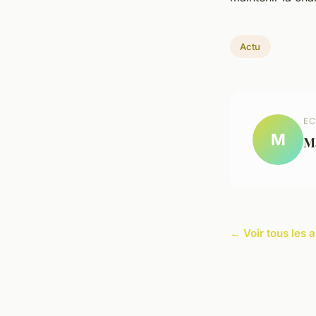
Actu
EC
M
M
← Voir tous les a