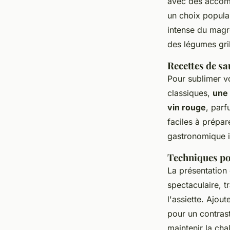
avec des accom
un choix populai
intense du magre
des légumes gri
Recettes de sa
Pour sublimer v
classiques,
une 
vin rouge
, par
faciles à prépar
gastronomique i
Techniques po
La présentation 
spectaculaire, 
l'assiette. Ajou
pour un contrast
maintenir la cha