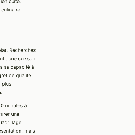
ien cuite.
culinaire
plat. Recherchez
ntit une cuisson
s sa capacité à
ret de qualité
 plus
e.
30 minutes à
surer une
adrillage,
ésentation, mais