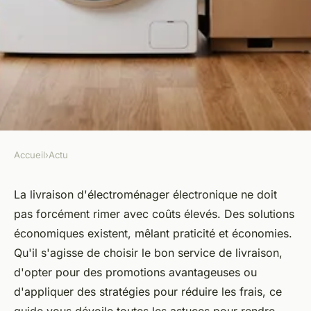
Accueil
›
Actu
ACTU
Livraison économique
La livraison d'électroménager électronique ne doit
pas forcément rimer avec coûts élevés. Des solutions
d'électroménager électronique
économiques existent, mêlant praticité et économies.
: découvrez comment!
Qu'il s'agisse de choisir le bon service de livraison,
d'opter pour des promotions avantageuses ou
Maxence
•
30 décembre 2024
•
4 min de lecture
d'appliquer des stratégies pour réduire les frais, ce