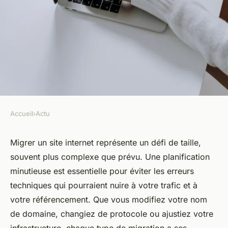
Accueil
›
Actu
ACTU
Optimisez la migration de
Migrer un site internet représente un défi de taille,
souvent plus complexe que prévu. Une planification
votre site internet en toute
minutieuse est essentielle pour éviter les erreurs
sérénité
techniques qui pourraient nuire à votre trafic et à
votre référencement. Que vous modifiez votre nom
Maxence
•
30 décembre 2024
•
5 min de lecture
de domaine, changiez de protocole ou ajustiez votre