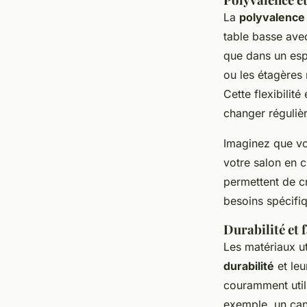
La
polyvalence
table basse ave
que dans un esp
ou les étagères
Cette flexibilit
changer réguliè
Imaginez que vo
votre salon en 
permettent de cr
besoins spécifi
Durabilité et f
Les matériaux ut
durabilité
et le
couramment utili
exemple, un can