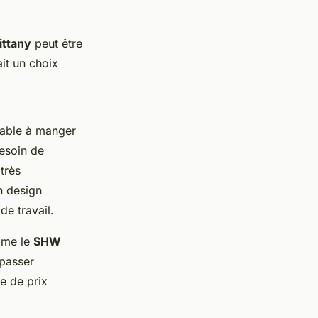
ittany
peut être
ait un choix
 table à manger
besoin de
 très
n design
de travail.
omme le
SHW
 passer
e de prix