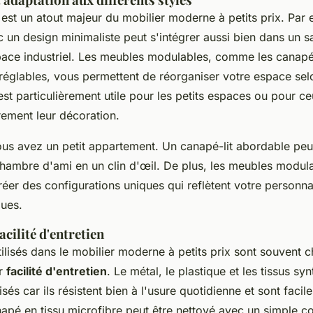
est un atout majeur du mobilier moderne à petits prix. Par
c un design minimaliste peut s'intégrer aussi bien dans un 
ace industriel. Les meubles modulables, comme les canapé
 réglables, vous permettent de réorganiser votre espace sel
é est particulièrement utile pour les petits espaces ou pour c
rement leur décoration.
us avez un petit appartement. Un canapé-lit abordable peu
chambre d'ami en un clin d'œil. De plus, les meubles modul
éer des configurations uniques qui reflètent votre personnal
ques.
acilité d'entretien
ilisés dans le mobilier moderne à petits prix sont souvent c
ur
facilité d'entretien
. Le métal, le plastique et les tissus sy
sés car ils résistent bien à l'usure quotidienne et sont facile
apé en tissu microfibre peut être nettoyé avec un simple c