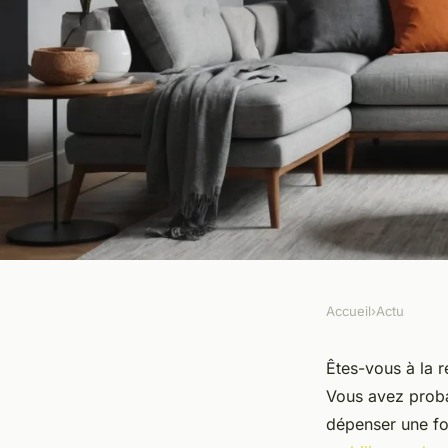
Accueil
›
Actu
ACTU
Top choix de mobil
Êtes-vous à la 
Vous avez proba
petits prix pour votr
dépenser une fo