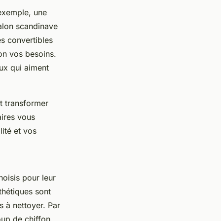
 exemple, une
salon scandinave
s convertibles
on vos besoins.
eux qui aiment
t transformer
aires vous
ité et vos
hoisis pour leur
nthétiques sont
s à nettoyer. Par
oup de chiffon