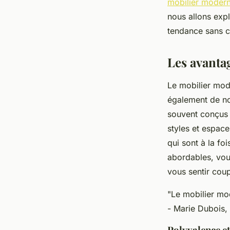
mobilier moderne
nous allons expl
Maxence
•
3 janvier 2025
•
8 min de lecture
tendance sans 
Les avanta
Le mobilier mode
également de no
souvent conçus
styles et espace
qui sont à la fo
abordables, vou
vous sentir cou
"Le mobilier mod
- Marie Dubois, 
Polyvalence et