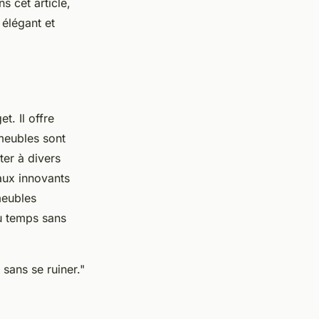
 cet article,
 élégant et
t. Il offre
meubles sont
ter à divers
aux innovants
 meubles
u temps sans
sans se ruiner."