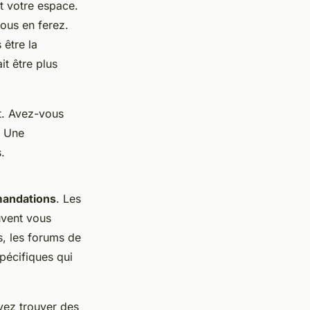
t votre espace.
vous en ferez.
 être la
t être plus
t. Avez-vous
? Une
.
mandations
. Les
uvent vous
s, les forums de
pécifiques qui
vez trouver des