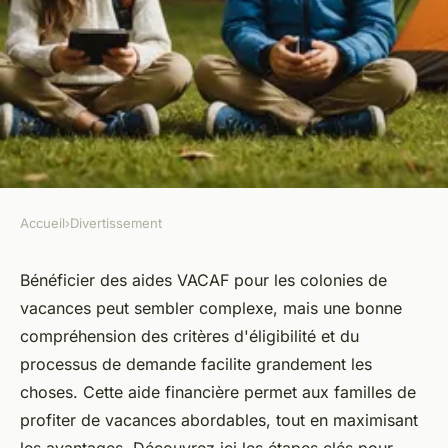
Accueil
›
Divertissement
DIVERTISSEMENT
Colonie de vacances VACAF :
Bénéficier des aides VACAF pour les colonies de
vacances peut sembler complexe, mais une bonne
les secrets pour bien
compréhension des critères d'éligibilité et du
bénéficier des aides
processus de demande facilite grandement les
choses. Cette aide financière permet aux familles de
Maxence
•
11 janvier 2025
•
3 min de lecture
profiter de vacances abordables, tout en maximisant