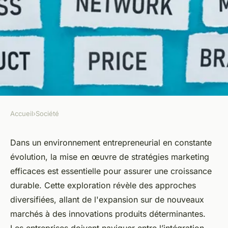
Accueil
›
Société
SOCIÉTÉ
Les stratégies marketing qui
Dans un environnement entrepreneurial en constante
évolution, la mise en œuvre de stratégies marketing
propulsent votre croissance
efficaces est essentielle pour assurer une croissance
durable. Cette exploration révèle des approches
Maxence
•
2 janvier 2025
•
3 min de lecture
diversifiées, allant de l'expansion sur de nouveaux
marchés à des innovations produits déterminantes.