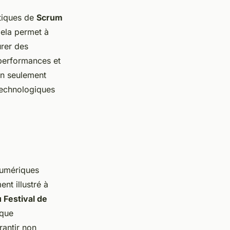
tiques de
Scrum
Cela permet à
urer des
 performances et
on seulement
technologiques
numériques
nt illustré à
u Festival de
ique
rantir non