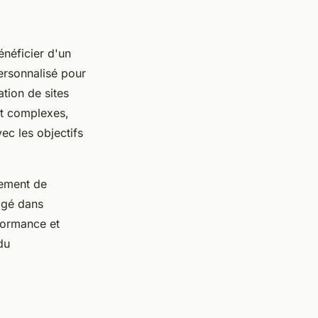
néficier d'un
ersonnalisé pour
tion de sites
et complexes,
ec les objectifs
lement de
gé dans
rformance et
du