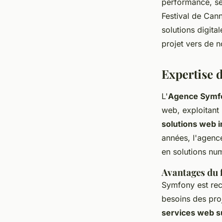
performance, sé
Festival de Can
Maxence
•
30 décembre 2024
•
6 min de lecture
solutions digita
projet vers de
Expertise 
L'
Agence Symf
web, exploitant
solutions web 
années, l'agenc
en solutions nu
Avantages du
Symfony est rec
besoins des proj
services web 