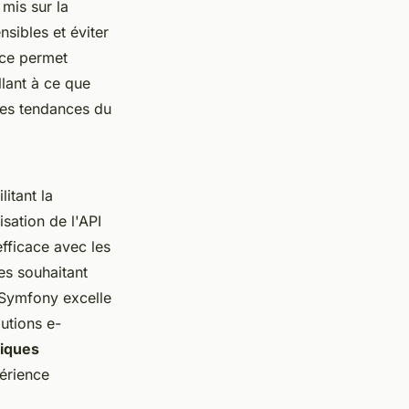
 mis sur la
sibles et éviter
ice permet
llant à ce que
res tendances du
itant la
isation de l'API
efficace avec les
es souhaitant
 Symfony excelle
lutions e-
tiques
périence