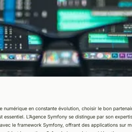
tre partenaire
 numérique en constante évolution, choisir le bon partenai
t essentiel. L’Agence Symfony se distingue par son experti
web innovantes
vec le framework Symfony, offrant des applications sur mes