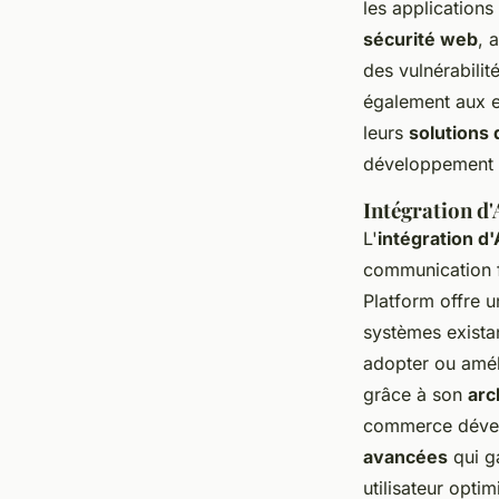
les applications
sécurité web
, 
des vulnérabilit
également aux en
leurs
solutions
développement
Intégration d
L'
intégration d'
communication fl
Platform offre 
systèmes existan
adopter ou amél
grâce à son
arc
commerce dével
avancées
qui ga
utilisateur optim