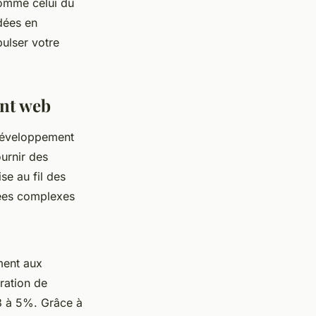
comme celui du
dées en
pulser votre
ent web
 développement
urnir des
se au fil des
dées complexes
ment aux
gration de
3 à 5%. Grâce à