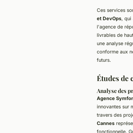
Ces services so
et DevOps
, qui
l'agence de répo
livrables de ha
une analyse rég
conforme aux no
futurs.
Études de c
Analyse des pr
Agence Symfo
innovantes sur m
travers des pro
Cannes
représen
fonctionnelle. G