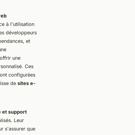
web
 à l'utilisation
Les développeurs
pendances, et
une
ffrir une
rsonnalisé. Ces
sont configurées
gisse de
sites e-
 et support
alisés. Leur
ur s'assurer que