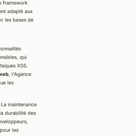
le framework
ment adapté aux
ec les bases de
onnalités
nsibles, qui
attaques XSS.
 web
, l'Agence
ue les
. La maintenance
la durabilité des
éveloppeurs,
 pour les