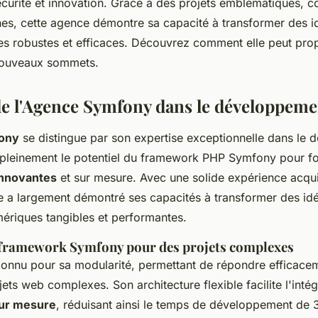
curité et innovation. Grâce à des projets emblématiques, 
nes, cette agence démontre sa capacité à transformer des i
les robustes et efficaces. Découvrez comment elle peut pro
 nouveaux sommets.
de l'Agence Symfony dans le développem
ony
se distingue par son expertise exceptionnelle dans le
 pleinement le potentiel du framework PHP Symfony pour fo
innovantes
et sur mesure. Avec une solide expérience acqui
e a largement démontré ses capacités à transformer des i
mériques tangibles et performantes.
 framework Symfony pour des projets complexes
onnu pour sa modularité, permettant de répondre efficace
ets web complexes. Son architecture flexible facilite l'inté
sur mesure
, réduisant ainsi le temps de développement de 