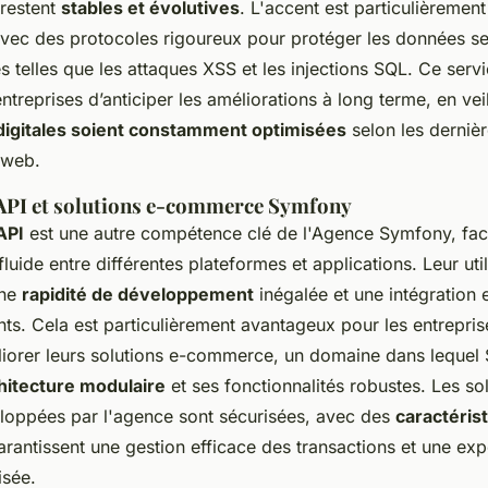
 restent
stables et évolutives
. L'accent est particulièrement
avec des protocoles rigoureux pour protéger les données sen
és telles que les attaques XSS et les injections SQL. Ce serv
treprises d’anticiper les améliorations à long terme, en vei
 digitales soient constamment optimisées
selon les derniè
 web.
'API et solutions e-commerce Symfony
API
est une autre compétence clé de l'Agence Symfony, facil
uide entre différentes plateformes et applications. Leur util
une
rapidité de développement
inégalée et une intégration 
ts. Cela est particulièrement avantageux pour les entrepris
iorer leurs solutions e-commerce, un domaine dans lequel
hitecture modulaire
et ses fonctionnalités robustes. Les so
oppées par l'agence sont sécurisées, avec des
caractéris
rantissent une gestion efficace des transactions et une ex
isée.