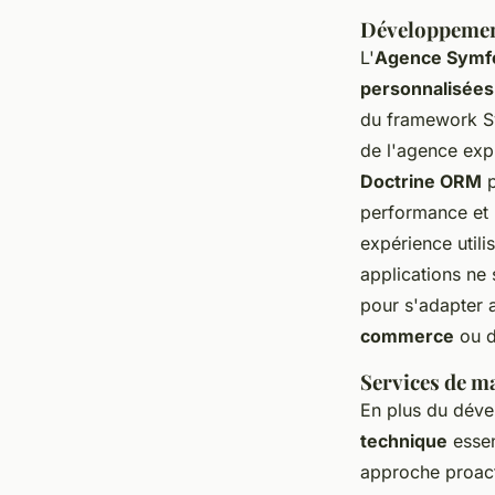
Développement
L'
Agence Symf
personnalisées
du framework Sy
de l'agence expl
Doctrine ORM
p
performance et u
expérience utili
applications ne 
pour s'adapter a
commerce
ou d
Services de m
En plus du déve
technique
essent
approche proacti