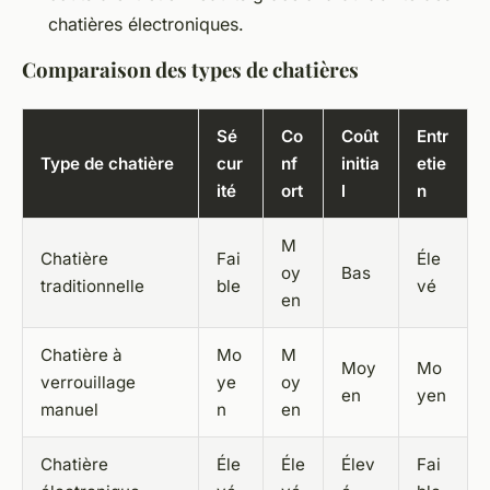
chatières électroniques.
Comparaison des types de chatières
Sé
Co
Coût
Entr
Type de chatière
cur
nf
initia
etie
ité
ort
l
n
M
Chatière
Fai
Éle
oy
Bas
traditionnelle
ble
vé
en
Chatière à
Mo
M
Moy
Mo
verrouillage
ye
oy
en
yen
manuel
n
en
Chatière
Éle
Éle
Élev
Fai