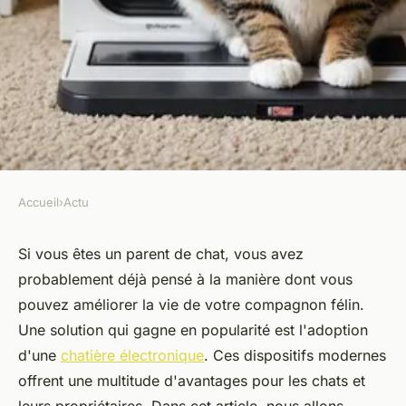
Accueil
›
Actu
ACTU
Top 5 raisons d'adopter une
Si vous êtes un parent de chat, vous avez
probablement déjà pensé à la manière dont vous
chatière électronique pour
pouvez améliorer la vie de votre compagnon félin.
votre chat
Une solution qui gagne en popularité est l'adoption
d'une
chatière électronique
. Ces dispositifs modernes
Maxence
•
24 décembre 2024
•
6 min de lecture
offrent une multitude d'avantages pour les chats et