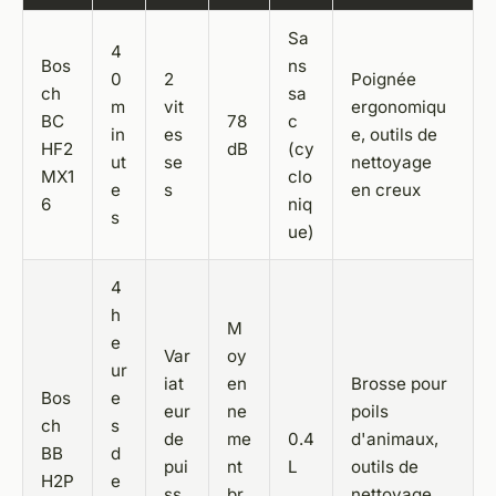
Sa
4
Bos
ns
0
2
Poignée
ch
sa
m
vit
ergonomiqu
BC
78
c
in
es
e, outils de
HF2
dB
(cy
ut
se
nettoyage
MX1
clo
e
s
en creux
6
niq
s
ue)
4
h
M
e
Var
oy
ur
iat
en
Brosse pour
Bos
e
eur
ne
poils
ch
s
de
me
0.4
d'animaux,
BB
d
pui
nt
L
outils de
H2P
e
ss
br
nettoyage