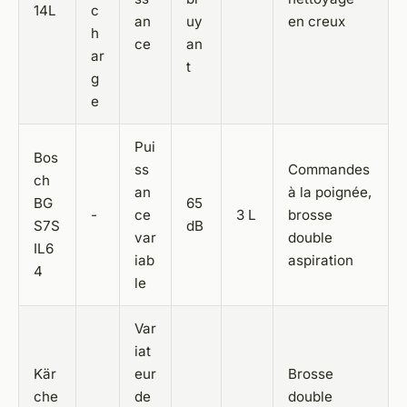
14L
c
an
uy
en creux
h
ce
an
ar
t
g
e
Pui
Bos
ss
Commandes
ch
an
à la poignée,
BG
65
-
ce
3 L
brosse
S7S
dB
var
double
IL6
iab
aspiration
4
le
Var
iat
Kär
eur
Brosse
che
de
double