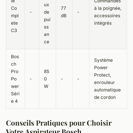
le
Commandes
ux
Co
77
à la poignée,
-
de
-
mpl
dB
accessoires
pui
ete
intégrés
ss
C3
an
ce
Bos
Système
ch
Power
Pro
85
Protect,
Po
-
0
-
-
enrouleur
wer
W
automatique
Séri
de cordon
e 4
Conseils Pratiques pour Choisir
Votre Aspirateur Bosch