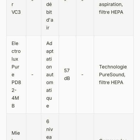
-
-
-
r
dé
aspiration,
VC3
bit
filtre HEPA
d'a
ir
Ele
Ad
ctro
apt
lux
ati
Pur
on
Technologie
57
e
-
aut
-
PureSound,
dB
PD8
om
filtre HEPA
2-
ati
4M
qu
B
e
6
niv
Mie
ea