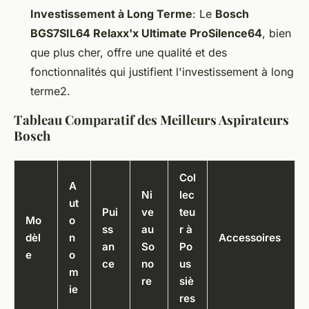
Investissement à Long Terme
: Le
Bosch
BGS7SIL64 Relaxx'x Ultimate ProSilence64
, bien
que plus cher, offre une qualité et des
fonctionnalités qui justifient l'investissement à long
terme2.
Tableau Comparatif des Meilleurs Aspirateurs
Bosch
Col
A
Ni
lec
ut
Pui
ve
teu
Mo
o
ss
au
r à
dèl
n
Accessoires
an
So
Po
e
o
ce
no
us
m
re
siè
ie
res