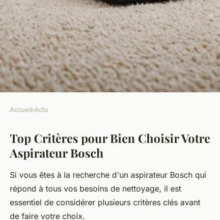
Accueil
›
Actu
ACTU
Top Critères pour Bien Choisir Votre
Top critères pour bien choisir
Aspirateur Bosch
votre aspirateur bosch
Si vous êtes à la recherche d'un aspirateur Bosch qui
Maxence
•
17 février 2025
•
4 min de lecture
répond à tous vos besoins de nettoyage, il est
essentiel de considérer plusieurs critères clés avant
de faire votre choix.