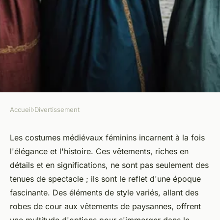
Accueil
›
Divertissement
DIVERTISSEMENT
Costume médiéval femme :
Les costumes médiévaux féminins incarnent à la fois
l'élégance et l'histoire. Ces vêtements, riches en
élégance et histoire à portée
détails et en significations, ne sont pas seulement des
de main
tenues de spectacle ; ils sont le reflet d'une époque
fascinante. Des éléments de style variés, allant des
Maxence
•
30 décembre 2024
•
3 min de lecture
robes de cour aux vêtements de paysannes, offrent