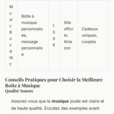
M
u
Boîte à
si
musique
Site
c
1
personnalis
offici
Cadeaux
B
0
ée,
el,
uniques,
o
0
message
Ama
couples
x
€
personnalis
zon
A
é
tti
c
Conseils Pratiques pour Choisir la Meilleure
Boîte à Musique
Qualité Sonore
Assurez-vous que la
musique
jouée est claire et
de haute qualité. Écoutez des exemples avant