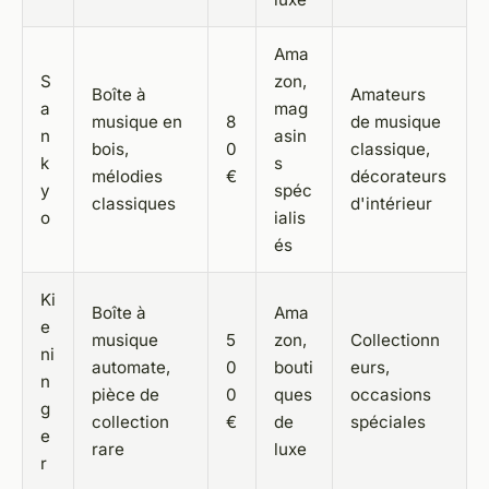
Ama
S
zon,
Boîte à
Amateurs
a
mag
musique en
8
de musique
n
asin
bois,
0
classique,
k
s
mélodies
€
décorateurs
y
spéc
classiques
d'intérieur
o
ialis
és
Ki
Boîte à
Ama
e
musique
5
zon,
Collectionn
ni
automate,
0
bouti
eurs,
n
pièce de
0
ques
occasions
g
collection
€
de
spéciales
e
rare
luxe
r