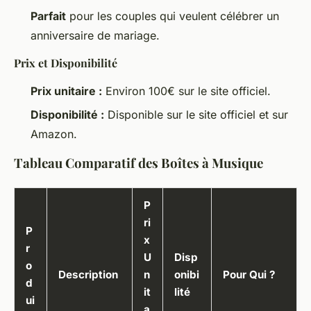
Parfait
pour les couples qui veulent célébrer un
anniversaire de mariage.
Prix et Disponibilité
Prix unitaire :
Environ 100€ sur le site officiel.
Disponibilité :
Disponible sur le site officiel et sur
Amazon.
Tableau Comparatif des Boîtes à Musique
P
ri
P
x
r
U
Disp
o
Description
n
onibi
Pour Qui ?
d
it
lité
ui
a