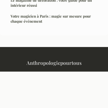
Le magazine de décoration : votre guide pour un
intérieur réussi
Votre magicien à Paris : magie sur mesure pour
chaque événement
Anthropologiepourtous
“Comprendre l'humain, décrypter le monde”
Mentions légales
Contact
© 2026 Anthropologiepourtous. Tous droits réservés.