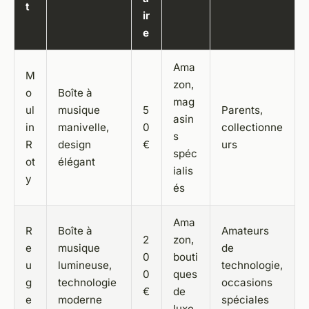
t
ir
e
Ama
M
zon,
o
Boîte à
mag
ul
musique
5
Parents,
asin
in
manivelle,
0
collectionne
s
R
design
€
urs
spéc
ot
élégant
ialis
y
és
Ama
R
Boîte à
Amateurs
2
zon,
e
musique
de
0
bouti
u
lumineuse,
technologie,
0
ques
g
technologie
occasions
€
de
e
moderne
spéciales
luxe