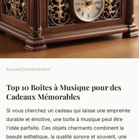
Accueil
›
Divertissement
DIVERTISSEMENT
Top 10 Boîtes à Musique pour des
Top 10 boîtes à musique pour
Cadeaux Mémorables
des cadeaux mémorables
Si vous cherchez un cadeau qui laisse une empreinte
Maxence
•
28 février 2025
•
5 min de lecture
durable et émotive, une boîte à musique peut être
l'idée parfaite. Ces objets charmants combinent la
beauté esthétique, la qualité sonore et souvent, une