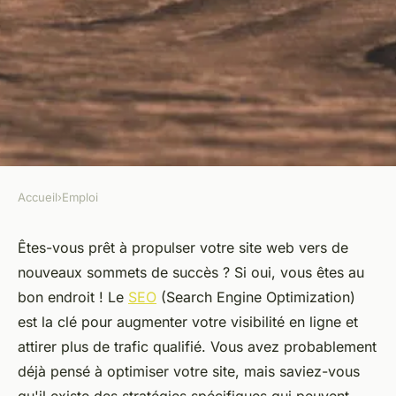
Accueil
›
Emploi
EMPLOI
Stratégies seo pour propulser
Êtes-vous prêt à propulser votre site web vers de
nouveaux sommets de succès ? Si oui, vous êtes au
votre site vers la réussite
bon endroit ! Le
SEO
(Search Engine Optimization)
est la clé pour augmenter votre visibilité en ligne et
Maxence
•
19 février 2025
•
8 min de lecture
attirer plus de trafic qualifié. Vous avez probablement
déjà pensé à optimiser votre site, mais saviez-vous