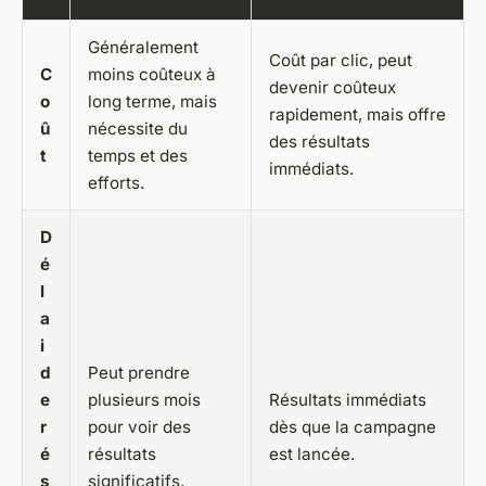
Généralement
Coût par clic, peut
C
moins coûteux à
devenir coûteux
o
long terme, mais
rapidement, mais offre
û
nécessite du
des résultats
t
temps et des
immédiats.
efforts.
D
é
l
a
i
d
Peut prendre
e
plusieurs mois
Résultats immédiats
r
pour voir des
dès que la campagne
é
résultats
est lancée.
s
significatifs.