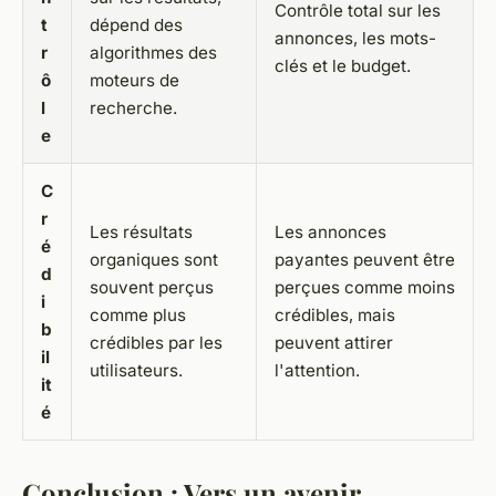
Contrôle total sur les
t
dépend des
annonces, les mots-
r
algorithmes des
clés et le budget.
ô
moteurs de
l
recherche.
e
C
r
Les résultats
Les annonces
é
organiques sont
payantes peuvent être
d
souvent perçus
perçues comme moins
i
comme plus
crédibles, mais
b
crédibles par les
peuvent attirer
il
utilisateurs.
l'attention.
it
é
Conclusion : Vers un avenir