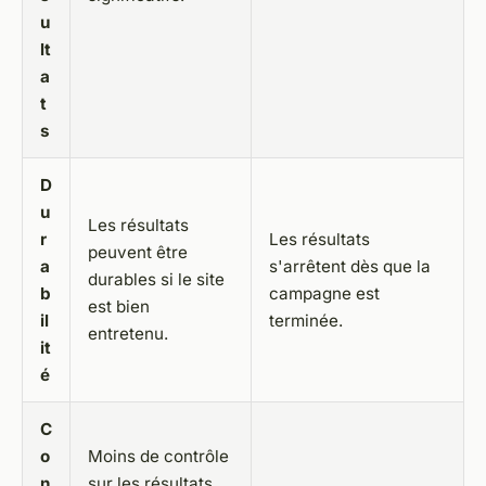
u
lt
a
t
s
D
u
Les résultats
r
Les résultats
peuvent être
a
s'arrêtent dès que la
durables si le site
b
campagne est
est bien
il
terminée.
entretenu.
it
é
C
o
Moins de contrôle
n
sur les résultats,