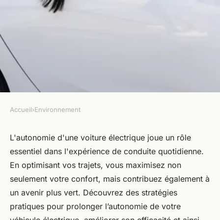
Accueil
›
Environnement
ENVIRONNEMENT
Autonomie voiture électrique :
L'autonomie d'une voiture électrique joue un rôle
essentiel dans l'expérience de conduite quotidienne.
boostez vos trajets quotidiens
En optimisant vos trajets, vous maximisez non
seulement votre confort, mais contribuez également à
Maxence
•
1 janvier 2025
•
3 min de lecture
un avenir plus vert. Découvrez des stratégies
pratiques pour prolonger l’autonomie de votre