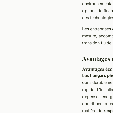
environnemental
options de finan
ces technologies
Les entreprises
mesure, accompag
transition fluid
Avantages 
Avantages éco
Les
hangars ph
considérablement
rapide. L'instal
dépenses énergé
contribuent à ré
matière de
resp