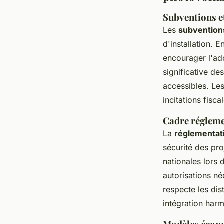
Subventions e
Les
subventions
d'installation. 
encourager l'ado
significative de
accessibles. Les
incitations fisca
Cadre réglemen
La
réglementati
sécurité des pro
nationales lors 
autorisations né
respecte les dis
intégration harm