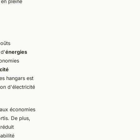
 en pleine
coûts
 d'
énergies
conomies
cité
des hangars est
n d'électricité
e aux économies
rtis. De plus,
 réduit
abilité