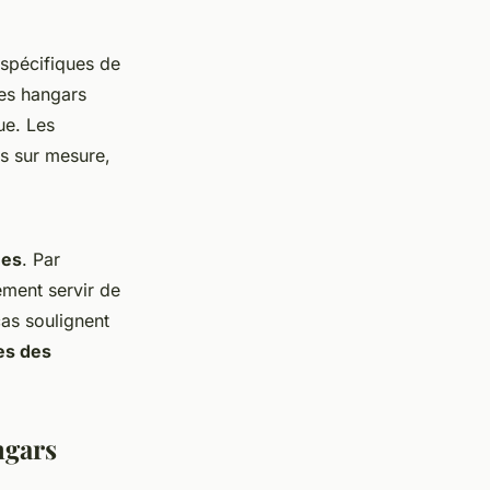
 spécifiques de
les hangars
ue. Les
s sur mesure,
ues
. Par
ement servir de
cas soulignent
es des
ngars