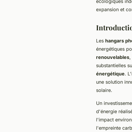
écologiques ind
expansion et com
Maxence
•
14 janvier 2025
•
3 min de lecture
Introducti
Les
hangars ph
énergétiques po
renouvelables
,
substantielles s
énergétique
. L
une solution inn
solaire.
Un investissem
d'énergie réalis
l'impact environn
l'empreinte carb