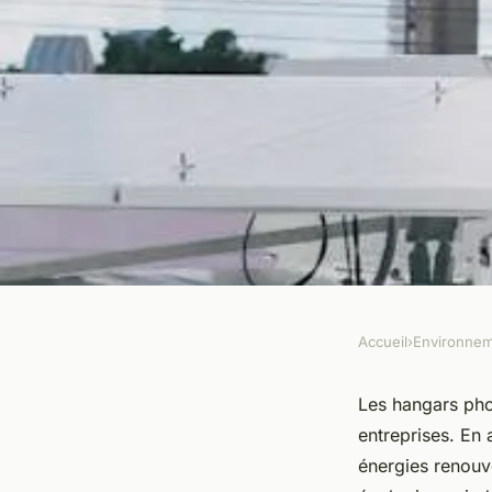
Accueil
›
Environne
ENVIRONNEMENT
Constructeur hangar
Les hangars pho
entreprises. En 
boostez votre éco-ef
énergies renouv