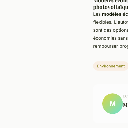
Modèles écono
photovoltaïq
Les
modèles éc
flexibles. L'aut
sont des option
économies sans i
rembourser progr
Environnement
EC
M
M